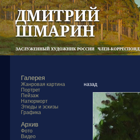
Галерея
Жанровая картина
назад
Портрет
Пейзаж
Натюрморт
Этюды и эскизы
Графика
Архив
Фото
Видео