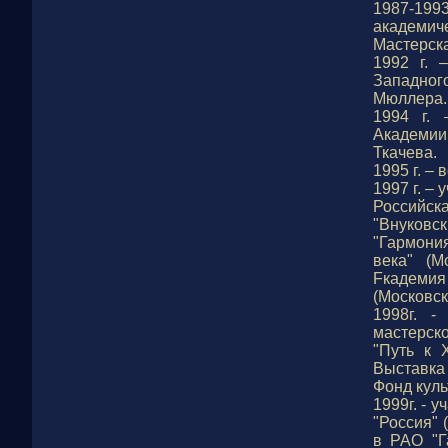
1987-199
академиче
Мастерска
1992 г. 
Западно
Мюллера.
1994 г. 
Академии
Ткачева.
1995 г. –
1997 г. –
Российск
"Внуковс
"Гармони
века" (М
Fкадемия
(Московск
1998г. -
мастерск
"Путь к 
Выставка
Фонд куль
1999г. - 
"Росcия"
в РАО "Г