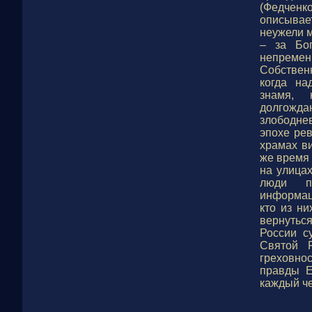
(Федченко
описывае
неужели 
– за Бо
непремен
Собствен
когда на
знамя, 
долгожд
злободне
эпохе ре
храмах ви
же время
на улица
люди пр
информаци
кто из ни
вернуться
России с
Святой Р
греховно
правды Е
каждый че