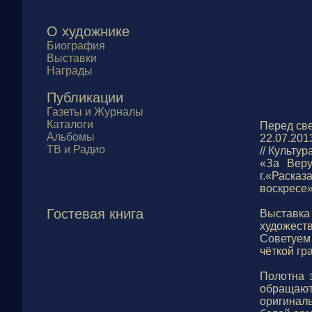
О художнике
Биография
Выставки
Награды
Публикации
Газеты и Журналы
Каталоги
Перед све
Альбомы
22.07.201
ТВ и Радио
// Культур
«За Веру
г.«Раск
воскресе»
Гостевая книга
Выставка
художес
Советуем
чёткой гр
Полотна 
обраща
оригинал