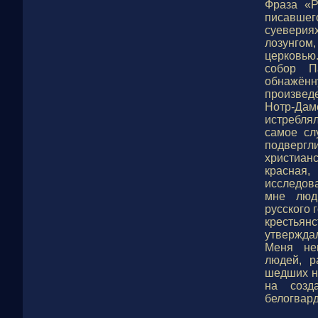
Фраза «Р
писавшег
суеверия
лозунгом
церковью
собор П
обнажённ
произвед
Нотр-Да
истребля
самое сл
подвергл
христиан
красная,
исследов
мне люд
русского 
крестьян
утверждал
Меня неи
людей, р
шедших н
на созд
белогвар