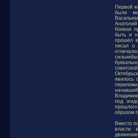
Первой кн
были ме
Васильев
Анатолий 
боевая п
быть и н
прошёл в
писал о 
отличало
сильней
буквальн
советско
Октябрьс
явилось 
перелом
начавшей
Владимир
под эгид
прошлого
образом п
Вместо п
власти в
движение