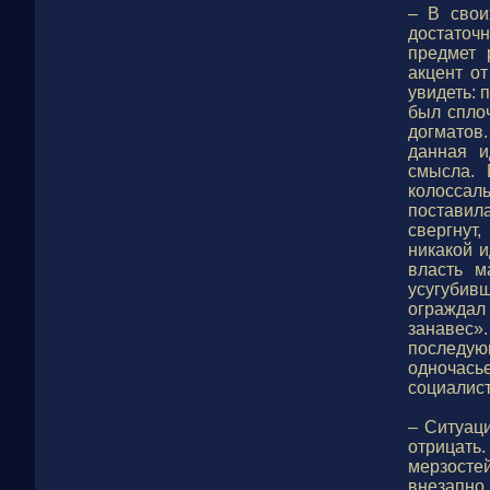
– В свои
достаточ
предмет 
акцент о
увидеть: 
был спло
догматов
данная и
смысла. 
колоссал
поставила
свергнут
никакой и
власть м
усугубив
огражда
занавес
последу
одночась
социалист
– Ситуац
отрицать
мерзосте
внезапно