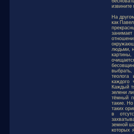
бесноват
извините
На друго
как Паве
прекрасн
занимает
отношени
окружающ
людьми, 
картины
очищается
бесовщин
выбрать,
теолога 
каждого 
Каждый тя
зелени ли
тёмный г
такие. Но
таких ор
в отсут
захватыв
земной ша
которых 