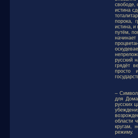
свободе, 
истина сд
тоталитар
порока, 
истина, и
путём, по
начинае
процвета
оскудевае
непреложн
русский н
грядёт в
просто 
государст
– Символ
для Дома
русских ц
убеждени
возрожден
области 
кругам, 
режиму.