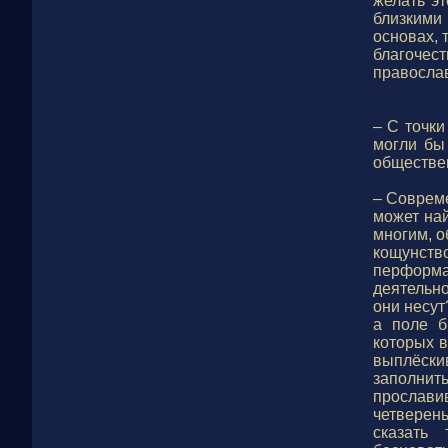
желать эт
близкими
основах, 
благочес
правосла
– С точки
могли бы
обществе
– Совреме
может най
многим, о
кощунство
перформа
деятельн
они несут
а поле б
которых в
выплёск
заполнит
прослави
четверен
сказать 