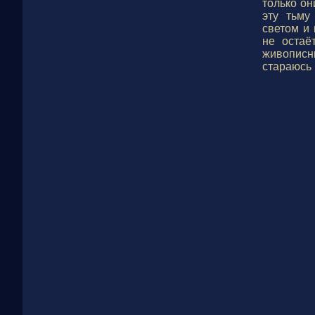
только он
эту тьму
светом и 
не остаё
живописн
стараюсь 