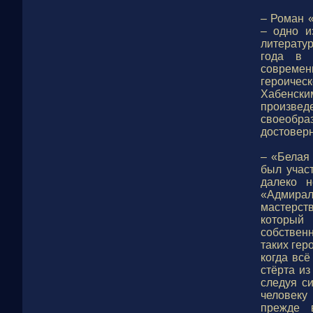
– Роман 
– одно и
литерату
года в 
современ
героичес
Хабенск
произвед
своеоб
достоверн
– «Белая
был учас
далеко н
«Адмирал
мастерст
который 
собствен
таких гер
когда всё
стёрта из
следуя с
человеку
прежде 