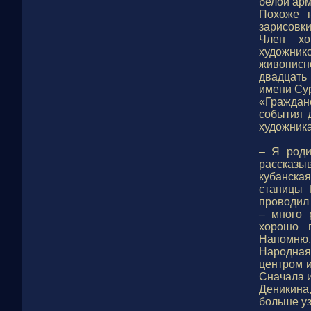
белой арм
Похоже н
зарисовк
Член хо
художник
живописн
двадцать
имени Су
«Граждан
события 
художник
– Я роди
рассказы
кубанска
станицы 
проводил 
– много 
хорошо п
Напомню,
Народная
центром и
Сначала 
Деникина
больше уз